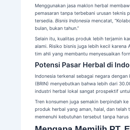
Menggunakan jasa maklon herbal membawa 
pemasaran tanpa terbebani urusan teknis p
tersedia.
Bisnis Indonesia
mencatat, “Kolab
bulan, bukan tahun.”
Selain itu, kualitas produk lebih terjami
alami. Risiko bisnis juga lebih kecil kare
tim ahli yang membantu menyesuaikan form
Potensi Pasar Herbal di Ind
Indonesia terkenal sebagai negara dengan 
(BRIN) menyebutkan bahwa lebih dari 30.00
industri herbal lokal sangat prospektif un
Tren konsumen juga semakin berpindah ke 
produk herbal yang aman, halal, dan tela
memenuhi kebutuhan tersebut tanpa harus 
Mengapa Memilih PT. Ef