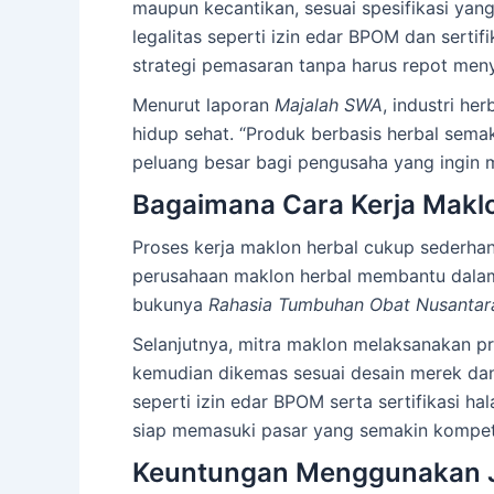
maupun kecantikan, sesuai spesifikasi yan
legalitas seperti izin edar BPOM dan sert
strategi pemasaran tanpa harus repot menyi
Menurut laporan
Majalah SWA
, industri h
hidup sehat. “Produk berbasis herbal semak
peluang besar bagi pengusaha yang ingin m
Bagaimana Cara Kerja Makl
Proses kerja maklon herbal cukup sederhan
perusahaan maklon herbal membantu dalam p
bukunya
Rahasia Tumbuhan Obat Nusantar
Selanjutnya, mitra maklon melaksanakan pr
kemudian dikemas sesuai desain merek dan 
seperti izin edar BPOM serta sertifikasi ha
siap memasuki pasar yang semakin kompeti
Keuntungan Menggunakan J