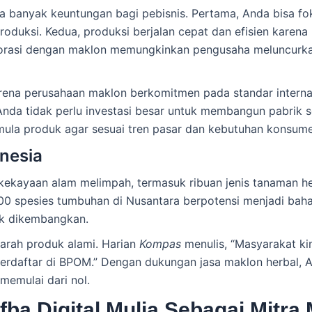
banyak keuntungan bagi pebisnis. Pertama, Anda bisa f
roduksi. Kedua, produksi berjalan cepat dan efisien karen
orasi dengan maklon memungkinkan pengusaha meluncurka
n karena perusahaan maklon berkomitmen pada standar inter
na Anda tidak perlu investasi besar untuk membangun pabri
ula produk agar sesuai tren pasar dan kebutuhan konsume
onesia
kekayaan alam melimpah, termasuk ribuan jenis tanaman her
0 spesies tumbuhan di Nusantara berpotensi menjadi bahan
tuk dikembangkan.
arah produk alami. Harian
Kompas
menulis, “Masyarakat kin
h terdaftar di BPOM.” Dengan dukungan jasa maklon herbal
memulai dari nol.
ba Digital Mulia Sebagai Mitra