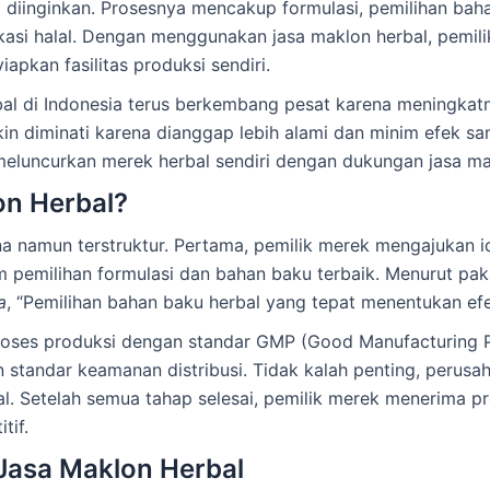
g diinginkan. Prosesnya mencakup formulasi, pemilihan ba
ifikasi halal. Dengan menggunakan jasa maklon herbal, pem
apkan fasilitas produksi sendiri.
erbal di Indonesia terus berkembang pesat karena meningk
in diminati karena dianggap lebih alami dan minim efek sam
eluncurkan merek herbal sendiri dengan dukungan jasa mak
on Herbal?
a namun terstruktur. Pertama, pemilik merek mengajukan ide
emilihan formulasi dan bahan baku terbaik. Menurut pakar
a
, “Pemilihan bahan baku herbal yang tepat menentukan efe
oses produksi dengan standar GMP (Good Manufacturing Pra
standar keamanan distribusi. Tidak kalah penting, perusa
lal. Setelah semua tahap selesai, pemilik merek menerima pr
tif.
asa Maklon Herbal