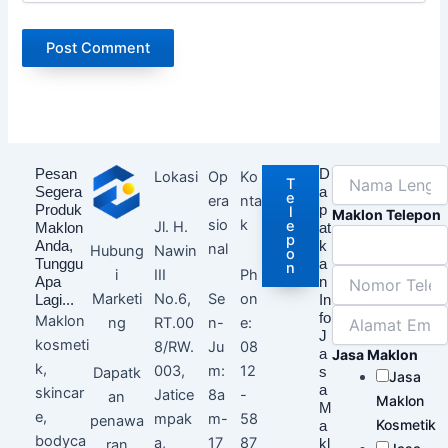
Pesan
D
Lokasi
Op
Ko
T
Segera
a
e
era
nta
Produk
p
l
Maklon Telepon
sio
k
e
Jl. H.
Maklon
at
p
Anda,
k
nal
Nawin
Hubung
o
Tunggu
a
n
III
Ph
i
Apa
n
No.6,
Se
on
Marketi
Lagi...
In
fo
Maklon
RT.00
n-
e:
ng
J
kosmeti
8/RW.
Ju
08
a
Jasa Maklon
k,
003,
m:
12
Dapatk
s
Jasa
a
skincar
Jatice
8a
-
an
Maklon
M
e,
mpak
m-
58
penawa
Kosmetik
a
bodyca
a,
17
87
ran
kl