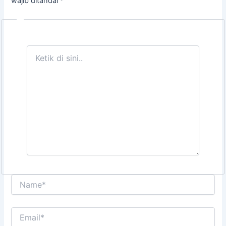
wajib ditandai
*
Ketik
di
sini..
Name*
Email*