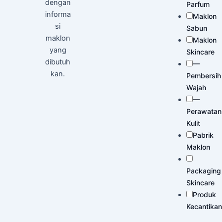
dengan
Parfum
informa
Maklon
si
Sabun
maklon
Maklon
yang
Skincare
dibutuh
—
kan.
Pembersih
Wajah
—
Perawatan
Kulit
Pabrik
Maklon
Packaging
Skincare
Produk
Kecantikan