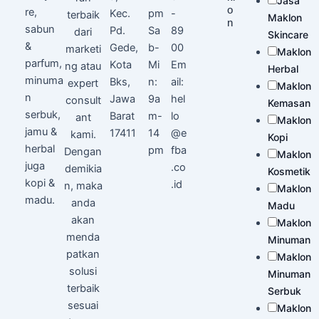
Jasa
o
re,
Kec.
pm
-
terbaik
Maklon
n
sabun
Pd.
Sa
89
dari
Skincare
&
Gede,
b-
00
marketi
Maklon
parfum,
Kota
Mi
Em
ng atau
Herbal
minuma
Bks,
n:
ail:
expert
Maklon
n
Jawa
9a
hel
consult
Kemasan
serbuk,
Barat
m-
lo
ant
Maklon
jamu &
17411
14
@e
kami.
Kopi
herbal
pm
fba
Dengan
Maklon
juga
.co
demikia
Kosmetik
kopi &
.id
n, maka
Maklon
madu.
anda
Madu
akan
Maklon
menda
Minuman
patkan
Maklon
solusi
Minuman
terbaik
Serbuk
sesuai
Maklon