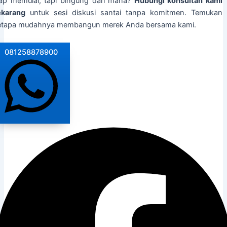
iap memulai, tapi bingung dari mana?
Hubungi konsultan kami
ekarang
untuk sesi diskusi santai tanpa komitmen. Temukan
etapa mudahnya membangun merek Anda bersama kami.
081258878900