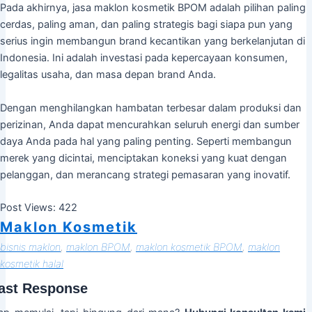
Pada akhirnya, jasa maklon kosmetik BPOM adalah pilihan paling
cerdas, paling aman, dan paling strategis bagi siapa pun yang
serius ingin membangun brand kecantikan yang berkelanjutan di
Indonesia. Ini adalah investasi pada kepercayaan konsumen,
legalitas usaha, dan masa depan brand Anda.
Dengan menghilangkan hambatan terbesar dalam produksi dan
perizinan, Anda dapat mencurahkan seluruh energi dan sumber
daya Anda pada hal yang paling penting. Seperti membangun
merek yang dicintai, menciptakan koneksi yang kuat dengan
pelanggan, dan merancang strategi pemasaran yang inovatif.
Post Views:
422
Maklon Kosmetik
bisnis maklon
, 
maklon BPOM
, 
maklon kosmetik BPOM
, 
maklon
kosmetik halal
ast Response