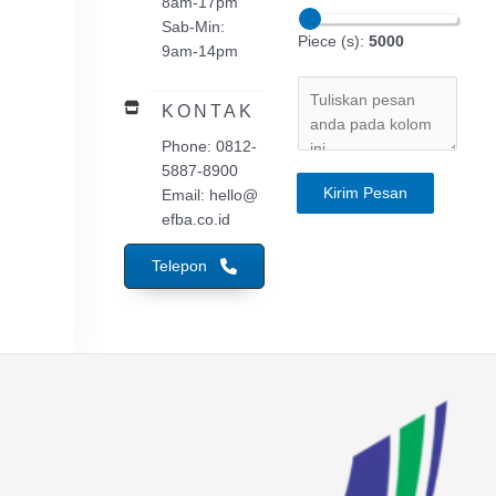
8am-17pm
Sab-Min:
Piece (s):
5000
9am-14pm
KONTAK
Phone: 0812-
5887-8900
Kirim Pesan
Email: hello@
efba.co.id
Telepon