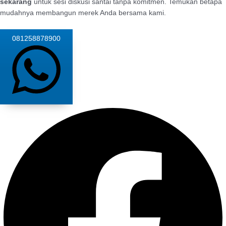
sekarang
untuk sesi diskusi santai tanpa komitmen. Temukan betapa
mudahnya membangun merek Anda bersama kami.
081258878900