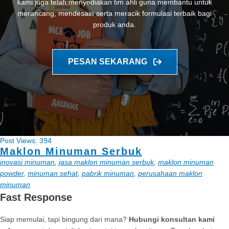
kami juga telah menyediakan tim ahli guna membantu untuk
merancang, mendesain serta meracik formulasi terbaik bagi
produk anda.
PESAN SEKARANG
Post Views:
394
Maklon Minuman Serbuk
inovasi minuman
, 
jasa maklon minuman serbuk
, 
maklon minuman
powder
, 
minuman sehat
, 
pabrik minuman
, 
perusahaan maklon
minuman
Fast Response
Siap memulai, tapi bingung dari mana?
Hubungi konsultan kami