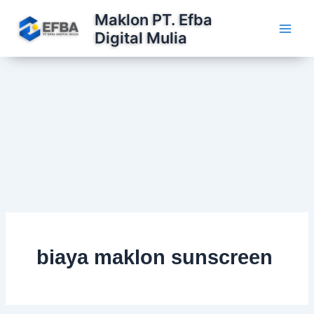
Lewati
Maklon PT. Efba
ke
Digital Mulia
konten
biaya maklon sunscreen