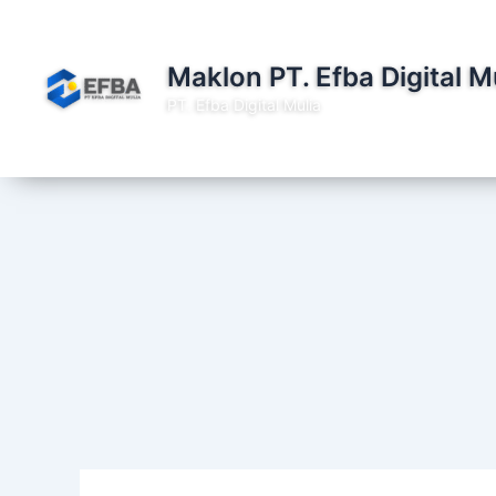
Lewati
ke
konten
Maklon PT. Efba Digital M
PT. Efba Digital Mulia