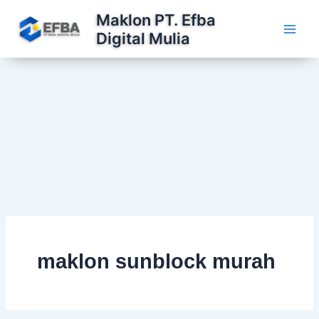
Lewati
Maklon PT. Efba
ke
Digital Mulia
konten
maklon sunblock murah