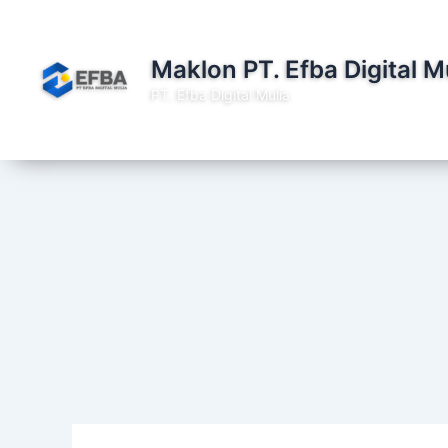
Lewati
ke
konten
Maklon PT. Efba Digital M
PT. Efba Digital Mulia