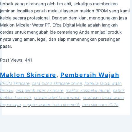
terbaik yang dirancang oleh tim ahli, sekaligus memberikan
jaminan legalitas penuh melalui layanan maklon BPOM yang kami
kelola secara profesional. Dengan demikian, menggunakan jasa
Maklon Micellar Water PT. Efba Digital Mulia adalah langkah
cerdas untuk mengubah ide cemerlang Anda menjadi produk
nyata yang aman, legal, dan siap memenangkan persaingan
pasar.
Post Views:
441
Maklon Skincare
, 
Pembersih Wajah
BPOM skincare
, 
cara bisnis skincare online
, 
formula facial wash
terbaik
, 
jasa pembuatan skincare
, 
maklon kosmetik murah
, 
pabrik
maklon kosmetik
, 
private label facial wash
, 
produsen facial wash
terpercaya
, 
supplier bahan baku kosmetik
, 
tren skincare 2025