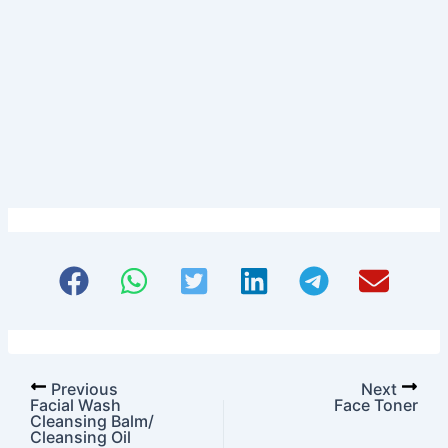
Siap memulai, tapi bingung dari mana?
Hubungi konsultan kami sekarang
untuk sesi diskusi santai tanpa
komitmen. Temukan betapa mudahnya
membangun merek Anda bersama kami.
Previous
Next
Facial Wash
Face Toner
Cleansing Balm/
Cleansing Oil