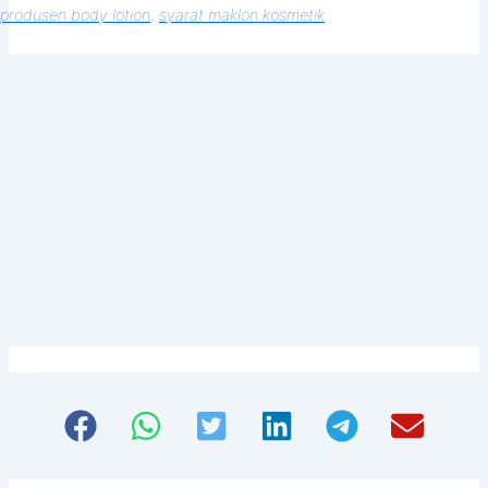
produsen body lotion
, 
syarat maklon kosmetik
Siap memulai, tapi bingung dari mana?
Hubungi konsultan kami sekarang
untuk sesi diskusi santai tanpa
komitmen. Temukan betapa mudahnya
membangun merek Anda bersama kami.