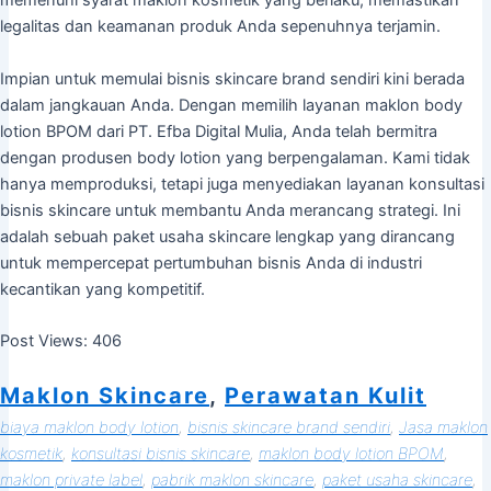
memenuhi syarat maklon kosmetik yang berlaku, memastikan
legalitas dan keamanan produk Anda sepenuhnya terjamin.
Impian untuk memulai bisnis skincare brand sendiri kini berada
dalam jangkauan Anda. Dengan memilih layanan maklon body
lotion BPOM dari PT. Efba Digital Mulia, Anda telah bermitra
dengan produsen body lotion yang berpengalaman. Kami tidak
hanya memproduksi, tetapi juga menyediakan layanan konsultasi
bisnis skincare untuk membantu Anda merancang strategi. Ini
adalah sebuah paket usaha skincare lengkap yang dirancang
untuk mempercepat pertumbuhan bisnis Anda di industri
kecantikan yang kompetitif.
Post Views:
406
Maklon Skincare
, 
Perawatan Kulit
biaya maklon body lotion
, 
bisnis skincare brand sendiri
, 
Jasa maklon
kosmetik
, 
konsultasi bisnis skincare
, 
maklon body lotion BPOM
, 
maklon private label
, 
pabrik maklon skincare
, 
paket usaha skincare
, 