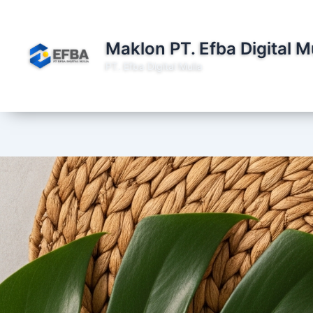
Lewati
ke
konten
Maklon PT. Efba Digital M
PT. Efba Digital Mulia