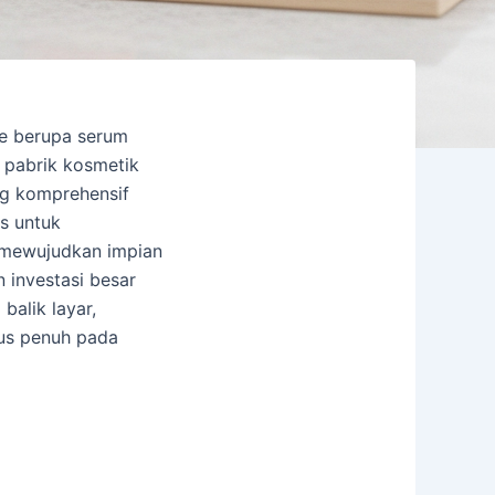
re berupa serum
 pabrik kosmetik
ng komprehensif
s untuk
 mewujudkan impian
n investasi besar
balik layar,
kus penuh pada