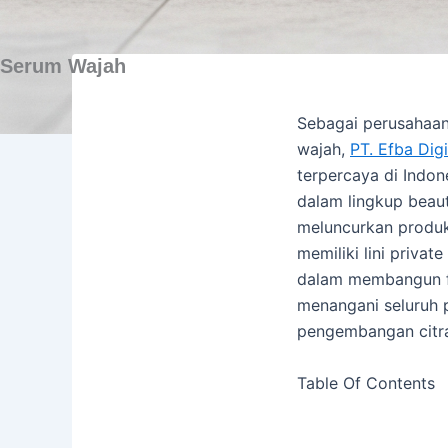
Serum Wajah
Sebagai perusahaan
wajah,
PT. Efba Digi
terpercaya di Indo
dalam lingkup beau
meluncurkan produk
memiliki lini privat
dalam membangun fas
menangani seluruh 
pengembangan citra
Table Of Contents