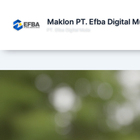
Lewati
ke
konten
Maklon PT. Efba Digital M
PT. Efba Digital Mulia