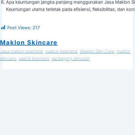
Apa keuntungan jangka panjang menggunakan Jasa Maklon Sk
Keuntungan utama terletak pada efisiensi, fleksibilitas, dan 
Post Views:
217
Maklon Skincare
Jasa maklon kosmetik
, 
maklon kosmetik
, 
Maklon Skin Care
, 
maklon
skincare
, 
pabrik kosmetik
, 
packaging skincare
Siap memulai, tapi bingung dari mana?
Hubungi konsultan kami sekarang