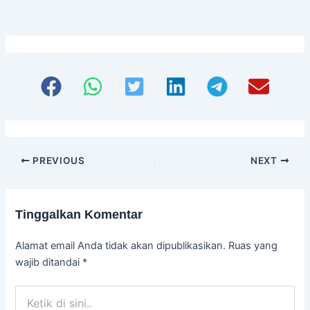
untuk sesi diskusi santai tanpa
komitmen. Temukan betapa mudahnya
membangun merek Anda bersama kami.
PREVIOUS
NEXT
Tinggalkan Komentar
Alamat email Anda tidak akan dipublikasikan.
Ruas yang
wajib ditandai
*
Ketik
di