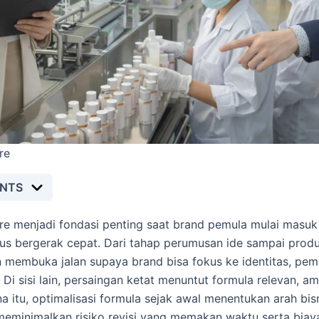
re
ENTS
e menjadi fondasi penting saat brand pemula mulai masuk 
rus bergerak cepat. Dari tahap perumusan ide sampai prod
 membuka jalan supaya brand bisa fokus ke identitas, pem
Di sisi lain, persaingan ketat menuntut formula relevan, am
ena itu, optimalisasi formula sejak awal menentukan arah bi
meminimalkan risiko revisi yang memakan waktu serta biay