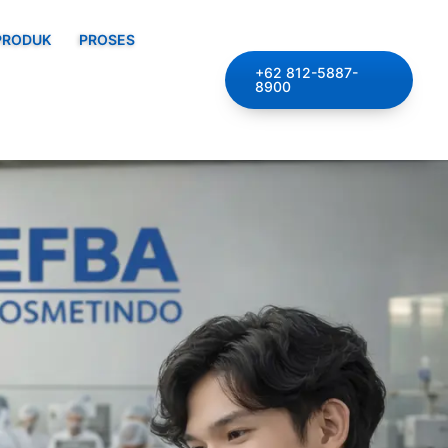
PRODUK
PROSES
+62 812-5887-
8900