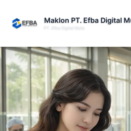
Lewati
ke
konten
Maklon PT. Efba Digital M
PT. Efba Digital Mulia