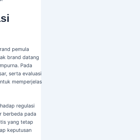
si
brand pemula
ak brand datang
empurna. Pada
ar, serta evaluasi
 untuk memperjelas
hadap regulasi
ter berbeda pada
stis yang tetap
tiap keputusan