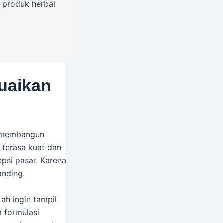
 produk herbal
uaikan
n membangun
 terasa kuat dan
psi pasar. Karena
anding.
ah ingin tampil
m formulasi