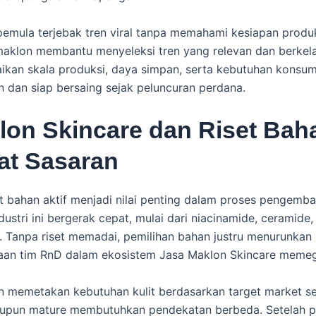
k pemula terjebak tren viral tanpa memahami kesiapan produk
 maklon membantu menyeleksi tren yang relevan dan berkela
an skala produksi, daya simpan, serta kebutuhan konsumen
n dan siap bersaing sejak peluncuran perdana.
lon Skincare dan Riset Baha
at Sasaran
et bahan aktif menjadi nilai penting dalam proses pengem
dustri ini bergerak cepat, mulai dari niacinamide, ceramide,
l. Tanpa riset memadai, pemilihan bahan justru menurunkan
daan tim RnD dalam ekosistem Jasa Maklon Skincare memeg
 memetakan kebutuhan kulit berdasarkan target market seca
upun mature membutuhkan pendekatan berbeda. Setelah p