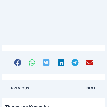
Siap memulai, tapi bingung dari mana?
Hubungi konsultan kami sekarang
untuk sesi diskusi santai tanpa
komitmen. Temukan betapa mudahnya
membangun merek Anda bersama kami.
PREVIOUS
NEXT
Tinggalkan Komentar