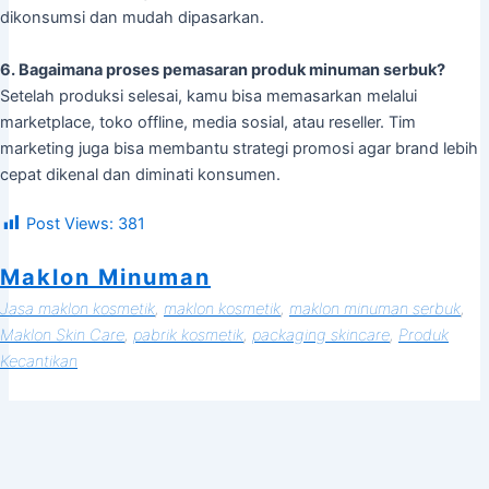
dikonsumsi dan mudah dipasarkan.
6. Bagaimana proses pemasaran produk minuman serbuk?
Setelah produksi selesai, kamu bisa memasarkan melalui
marketplace, toko offline, media sosial, atau reseller. Tim
marketing juga bisa membantu strategi promosi agar brand lebih
cepat dikenal dan diminati konsumen.
Post Views:
381
Maklon Minuman
Jasa maklon kosmetik
, 
maklon kosmetik
, 
maklon minuman serbuk
, 
Maklon Skin Care
, 
pabrik kosmetik
, 
packaging skincare
, 
Produk
Kecantikan