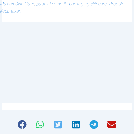
Maklon Skin Care
, 
pabrik kosmetik
, 
packaging skincare
, 
Produk
Kecantikan
Siap memulai, tapi bingung dari mana?
Hubungi konsultan kami sekarang
untuk sesi diskusi santai tanpa
komitmen. Temukan betapa mudahnya
membangun merek Anda bersama kami.