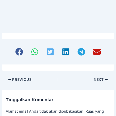
Siap memulai, tapi bingung dari mana?
Hubungi konsultan kami sekarang
untuk sesi diskusi santai tanpa
komitmen. Temukan betapa mudahnya
membangun merek Anda bersama kami.
PREVIOUS
NEXT
Tinggalkan Komentar
Alamat email Anda tidak akan dipublikasikan.
Ruas yang