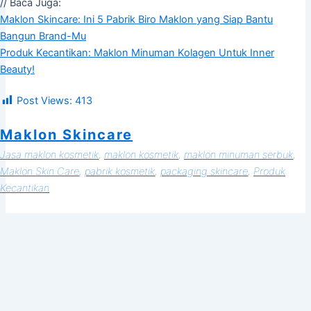
// Baca Juga:
Maklon Skincare: Ini 5 Pabrik Biro Maklon yang Siap Bantu
Bangun Brand-Mu
Produk Kecantikan: Maklon Minuman Kolagen Untuk Inner
Beauty!
Post Views:
413
Maklon Skincare
Jasa maklon kosmetik
, 
maklon kosmetik
, 
maklon minuman serbuk
, 
Maklon Skin Care
, 
pabrik kosmetik
, 
packaging skincare
, 
Produk
Kecantikan