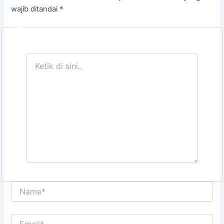
wajib ditandai
*
Ketik
di
sini..
Name*
Email*