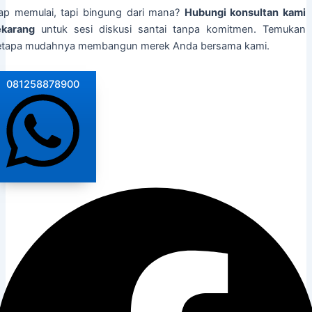
iap memulai, tapi bingung dari mana?
Hubungi konsultan kami
ekarang
untuk sesi diskusi santai tanpa komitmen. Temukan
etapa mudahnya membangun merek Anda bersama kami.
081258878900