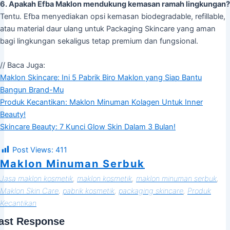
6. Apakah Efba Maklon mendukung kemasan ramah lingkungan?
Tentu. Efba menyediakan opsi kemasan biodegradable, refillable,
atau material daur ulang untuk Packaging Skincare yang aman
bagi lingkungan sekaligus tetap premium dan fungsional.
// Baca Juga:
Maklon Skincare: Ini 5 Pabrik Biro Maklon yang Siap Bantu
Bangun Brand-Mu
Produk Kecantikan: Maklon Minuman Kolagen Untuk Inner
Beauty!
Skincare Beauty: 7 Kunci Glow Skin Dalam 3 Bulan!
Post Views:
411
Maklon Minuman Serbuk
Jasa maklon kosmetik
, 
maklon kosmetik
, 
maklon minuman serbuk
, 
Maklon Skin Care
, 
pabrik kosmetik
, 
packaging skincare
, 
Produk
Kecantikan
ast Response