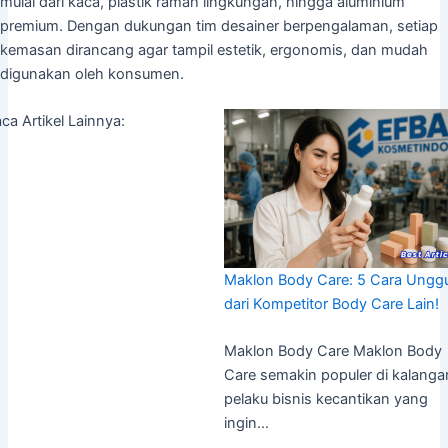
mulai dari kaca, plastik ramah lingkungan, hingga aluminium
premium. Dengan dukungan tim desainer berpengalaman, setiap
kemasan dirancang agar tampil estetik, ergonomis, dan mudah
digunakan oleh konsumen.
ca Artikel Lainnya:
Maklon Body Care: 5 Cara Unggu
dari Kompetitor Body Care Lain!
Maklon Body Care Maklon Body
Care semakin populer di kalanga
pelaku bisnis kecantikan yang
ingin…