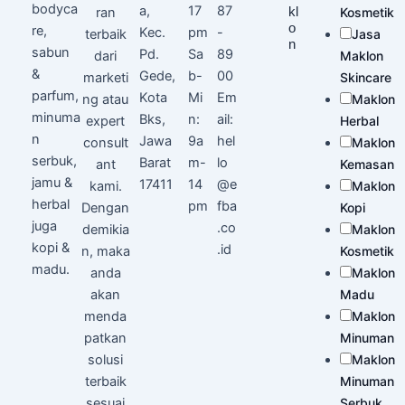
bodyca
a,
17
87
ran
kl
Kosmetik
o
re,
Kec.
pm
-
terbaik
Jasa
n
sabun
Pd.
Sa
89
dari
Maklon
&
Gede,
b-
00
marketi
Skincare
parfum,
Kota
Mi
Em
ng atau
Maklon
minuma
Bks,
n:
ail:
expert
Herbal
n
Jawa
9a
hel
consult
Maklon
serbuk,
Barat
m-
lo
ant
Kemasan
jamu &
17411
14
@e
kami.
Maklon
herbal
pm
fba
Dengan
Kopi
juga
.co
demikia
Maklon
kopi &
.id
n, maka
Kosmetik
madu.
anda
Maklon
akan
Madu
menda
Maklon
patkan
Minuman
solusi
Maklon
terbaik
Minuman
sesuai
Serbuk