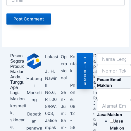
Pesan
D
Lokasi
Op
Ko
T
Segera
a
e
era
nta
Produk
p
l
sio
k
e
Jl. H.
Maklon
at
p
Anda,
k
nal
Nawin
Hubung
o
Pesan Email
Tunggu
a
n
III
Ph
Maklon
i
Apa
n
No.6,
Se
on
Marketi
Lagi...
In
fo
Maklon
RT.00
n-
e:
ng
J
kosmeti
8/RW.
Ju
08
a
k,
003,
m:
12
Dapatk
s
Jasa Maklon
a
skincar
Jatice
8a
-
an
Jasa
M
e,
mpak
m-
58
penawa
Maklon
a